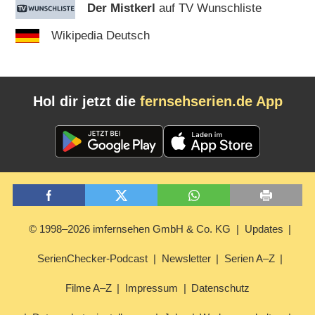
Der Mistkerl
auf TV Wunschliste
Wikipedia Deutsch
Hol dir jetzt die
fernsehserien.de App
© 1998–2026 imfernsehen GmbH & Co. KG
Updates
SerienChecker-Podcast
Newsletter
Serien A–Z
Filme A–Z
Impressum
Datenschutz