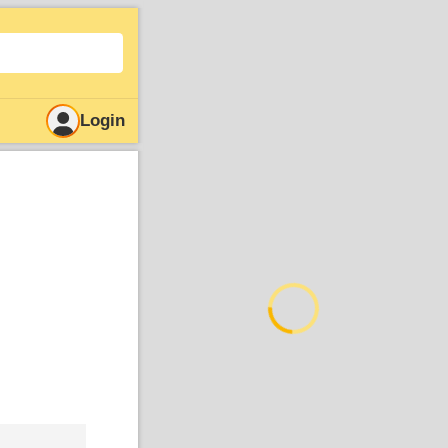
Login