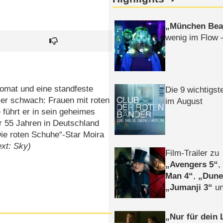
München Bea
wenig im Flow 
lomat und eine standfeste
Die 9 wichtigst
d er schwach: Frauen mit roten
im August
 führt er in sein geheimes
r 55 Jahren in Deutschland
Die roten Schuhe“-Star Moira
ext: Sky)
Film-Trailer zu
Avengers 5
Man 4
,
Dune
Jumanji 3
un
Horror
Clayfa
Nur für dein