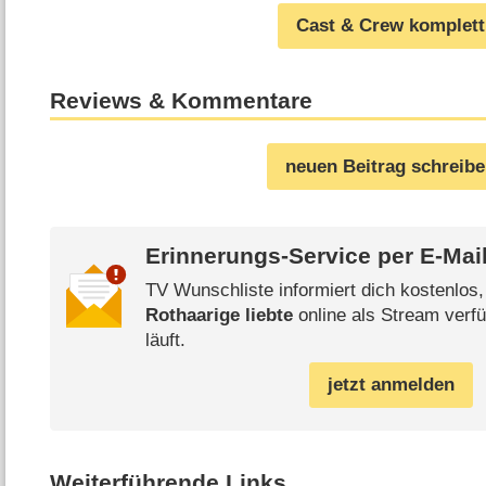
Cast & Crew komplett
Reviews & Kommentare
neuen Beitrag schreib
Erinnerungs-Service per
E-Mai
TV Wunschliste informiert dich kostenlos
Rothaarige liebte
online als Stream verfü
läuft.
jetzt anmelden
Weiterführende Links