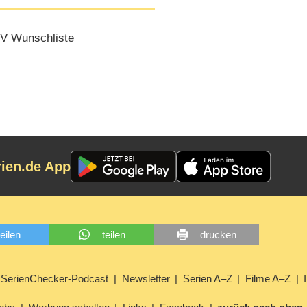
V Wunschliste
rien.de App
teilen
teilen
drucken
SerienChecker-Podcast
Newsletter
Serien A–Z
Filme A–Z