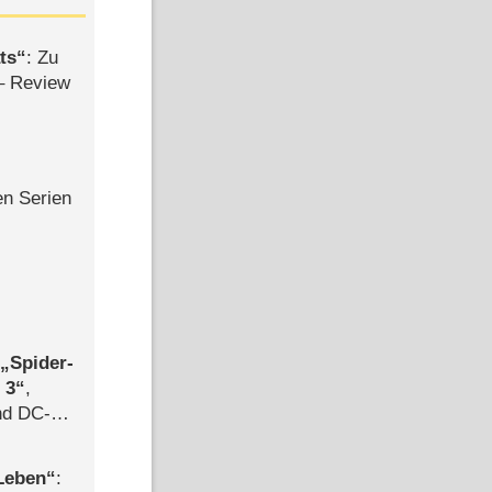
ts
: Zu
– Review
en Serien
,
Spider-
 3
,
d DC-
ce
 Leben
: