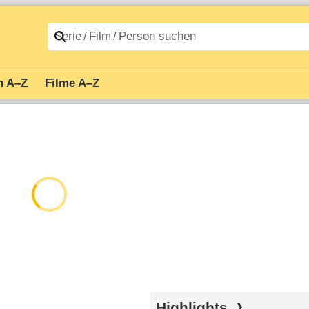
n A–Z
Filme A–Z
Highlights