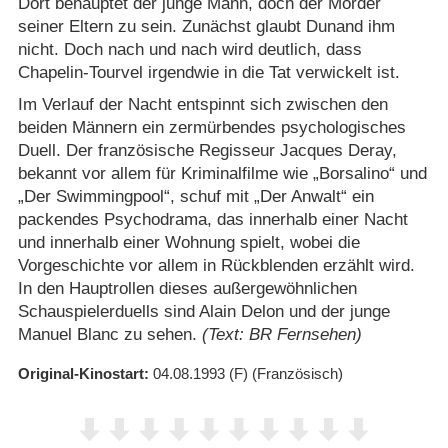
Dort behauptet der junge Mann, doch der Mörder
seiner Eltern zu sein. Zunächst glaubt Dunand ihm
nicht. Doch nach und nach wird deutlich, dass
Chapelin-Tourvel irgendwie in die Tat verwickelt ist.
Im Verlauf der Nacht entspinnt sich zwischen den
beiden Männern ein zermürbendes psychologisches
Duell. Der französische Regisseur Jacques Deray,
bekannt vor allem für Kriminalfilme wie „Borsalino“ und
„Der Swimmingpool“, schuf mit „Der Anwalt“ ein
packendes Psychodrama, das innerhalb einer Nacht
und innerhalb einer Wohnung spielt, wobei die
Vorgeschichte vor allem in Rückblenden erzählt wird.
In den Hauptrollen dieses außergewöhnlichen
Schauspielerduells sind Alain Delon und der junge
Manuel Blanc zu sehen.
(Text: BR Fernsehen)
Original-Kinostart
04.08.1993
(F)
(Französisch)