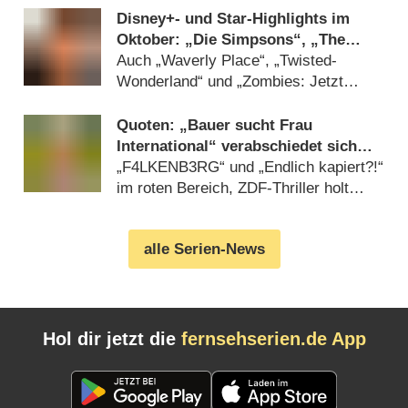
Disney+- und Star-Highlights im
Oktober: „Die Simpsons“, „The
Rookie“, „High Potential“, „Phineas
Auch „Waverly Place“, „Twisted-
& Ferb“ und „Die Rosenheim-Cops“
Wonderland“ und „Zombies: Jetzt
animiert!“ unter den Neustarts
(
30.09.2025
)
Quoten: „Bauer sucht Frau
International“ verabschiedet sich
mit Tiefstwert
„F4LKENB3RG“ und „Endlich kapiert?!“
im roten Bereich, ZDF-Thriller holt
Gesamtsieg (
23.07.2019
)
alle Serien-News
Hol dir jetzt die
fernsehserien.de App