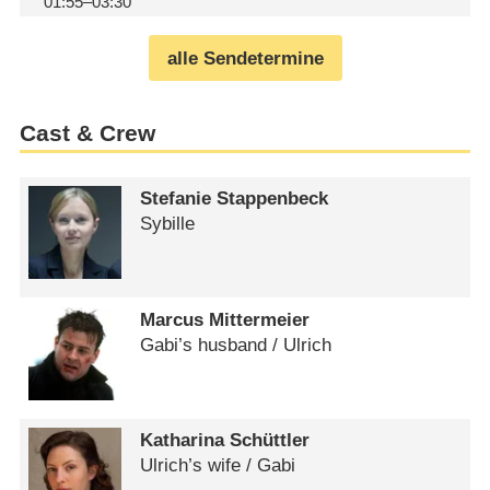
01:55–03:30
alle Sendetermine
Cast & Crew
Stefanie Stappenbeck
Sybille
Marcus Mittermeier
Gabi’s husband /​ Ulrich
Katharina Schüttler
Ulrich’s wife /​ Gabi