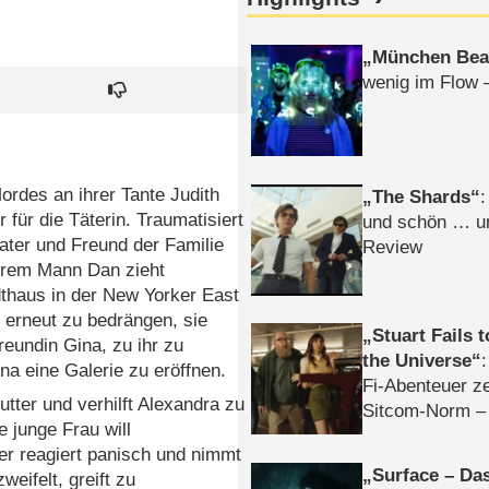
München Bea
wenig im Flow 
ordes an ihrer Tante Judith
The Shards
:
r für die Täterin. Traumatisiert
und schön … un
ater und Freund der Familie
Review
hrem Mann Dan zieht
dthaus in der New Yorker East
t erneut zu bedrängen, sie
Stuart Fails 
reundin Gina, zu ihr zu
the Universe
na eine Galerie zu eröffnen.
Fi-Abenteuer ze
utter und verhilft Alexandra zu
Sitcom-Norm –
e junge Frau will
ter reagiert panisch und nimmt
Surface – Da
eifelt, greift zu