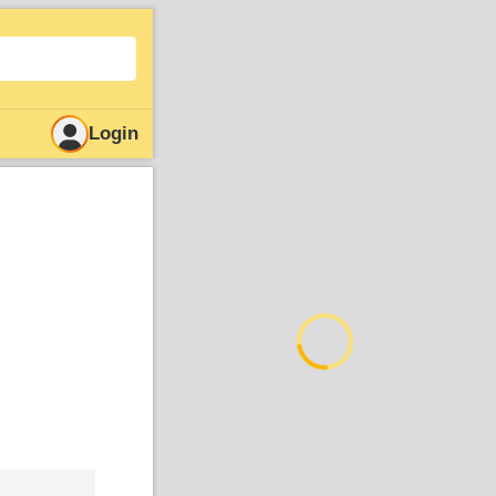
Login