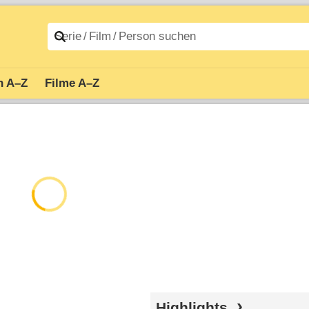
n A–Z
Filme A–Z
Highlights