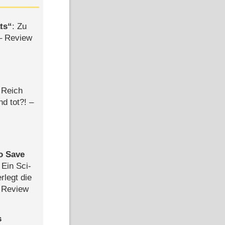
ts
: Zu
– Review
 Reich
d tot?! –
to Save
: Ein Sci-
rlegt die
 Review
s