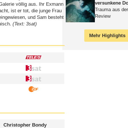
versunkene Do
Galerie völlig aus. Ihr Exmann
Trauma aus der
t, ist er tot, die junge Frau
Review
e eingewiesen, und Sam besteht
uisch.
(Text: 3sat)
Mehr Highlights
Christopher Bondy