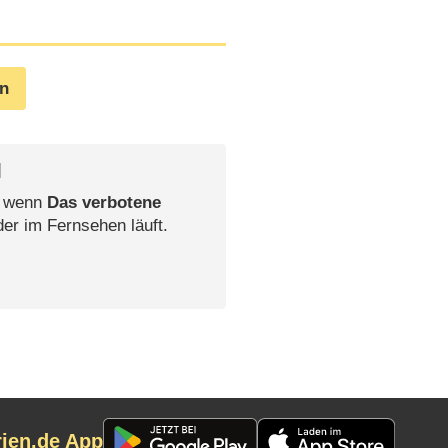
en
l
, wenn
Das verbotene
der im Fernsehen läuft.
rien.de App