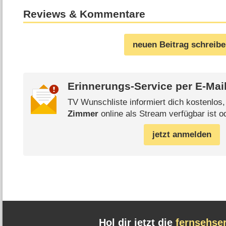
Reviews & Kommentare
neuen Beitrag schreib
Erinnerungs-Service per
E-Mai
TV Wunschliste informiert dich kostenlos
Zimmer
online als Stream verfügbar ist o
jetzt anmelden
Hol dir jetzt die
fernsehse