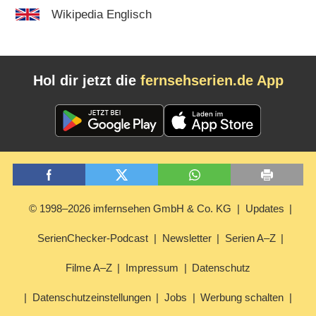
Wikipedia Englisch
Hol dir jetzt die
fernsehserien.de App
© 1998–2026 imfernsehen GmbH & Co. KG
Updates
SerienChecker-Podcast
Newsletter
Serien A–Z
Filme A–Z
Impressum
Datenschutz
Datenschutzeinstellungen
Jobs
Werbung schalten