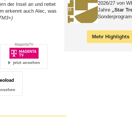
2026/​27 von W
rn der Insel an und rettet
Jahre
Star Tr
m erkennt auch Alec, was
Sonderprogra
 TM3+)
Die Helgolän
Mehr Highlights
MagentaTV
jetzt ansehen
 ansehen