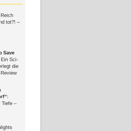
 Reich
d tot?! –
to Save
: Ein Sci-
rlegt die
 Review
s
rf
:
 Tiefe –
lights