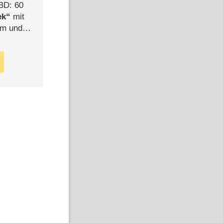
BD: 60
ek
mit
mm und
der