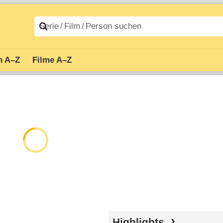
n A–Z
Filme A–Z
Highlights