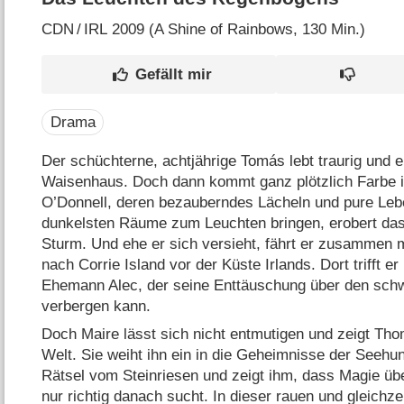
CDN
/
IRL
2009 (A Shine of Rainbows‎, 130 Min.)
Drama
Der schüchterne, achtjährige Tomás lebt traurig und 
Waisenhaus. Doch dann kommt ganz plötzlich Farbe i
O’Donnell, deren bezauberndes Lächeln und pure Lebe
dunkelsten Räume zum Leuchten bringen, erobert das
Sturm. Und ehe er sich versieht, fährt er zusammen m
nach Corrie Island vor der Küste Irlands. Dort trifft
Ehemann Alec, der seine Enttäuschung über den schw
verbergen kann.
Doch Maire lässt sich nicht entmutigen und zeigt Th
Welt. Sie weiht ihn ein in die Geheimnisse der Seehun
Rätsel vom Steinriesen und zeigt ihm, dass Magie übe
nur richtig danach sucht. In dieser rauen und gleichze