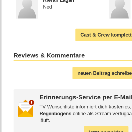
Kieran Lagan
Ned
Cast & Crew komplett
Reviews & Kommentare
neuen Beitrag schreib
Erinnerungs-Service per
E-Mai
TV Wunschliste informiert dich kostenlos
Regenbogens
online als Stream verfügba
läuft.