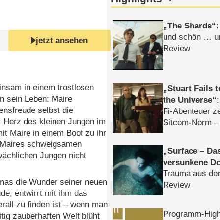
The Shards
:
und schön … un
jetzt ansehen
Review
einsam in einem trostlosen
Stuart Fails 
n sein Leben: Maire
the Universe
nsfreude selbst die
Fi-Abenteuer ze
 Herz des kleinen Jungen im
Sitcom-Norm –
it Maire in einem Boot zu ihr
 er Maires schweigsamen
Surface – Da
ächlichen Jungen nicht
versunkene Do
Trauma aus der
omas die Wunder seiner neuen
Review
de, entwirrt mit ihm das
rall zu finden ist – wenn man
Programm-High
itig zauberhaften Welt blüht