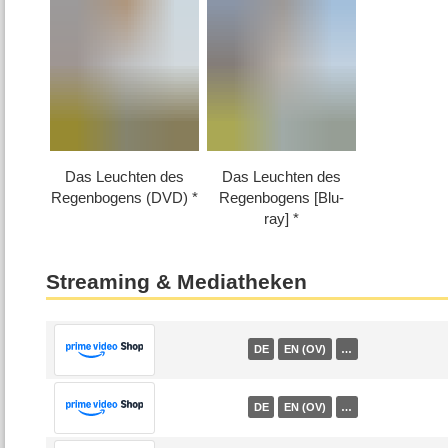
Das Leuchten des
Das Leuchten des
Regenbogens (DVD)
Regenbogens [Blu-
ray]
Streaming & Mediatheken
DE
EN (OV)
…
DE
EN (OV)
…