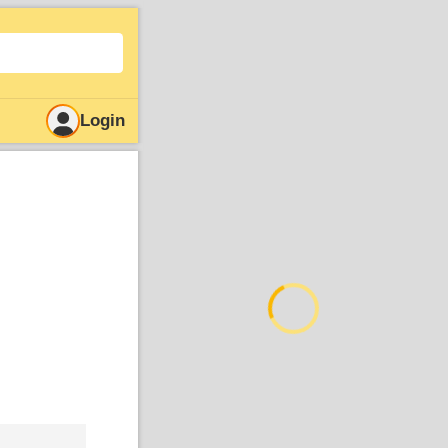
Login