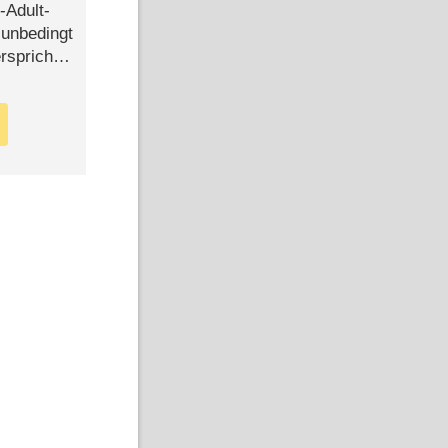
-Adult-
t unbedingt
rspricht –