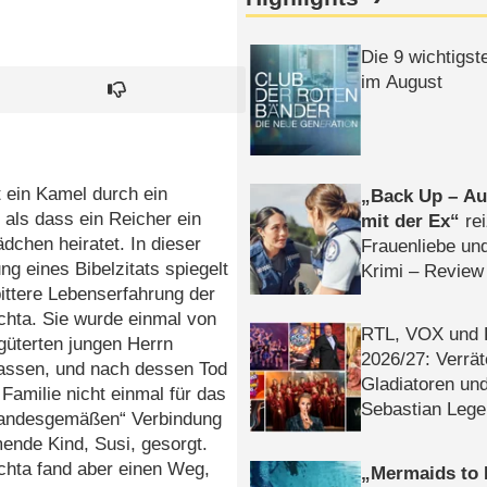
Die 9 wichtigst
im August
 ein Kamel durch ein
Back Up – Auf
 als dass ein Reicher ein
mit der Ex
rei
chen heiratet. In dieser
Frauenliebe un
g eines Bibelzitats spiegelt
Krimi – Review
bittere Lebenserfahrung der
chta. Sie wurde einmal von
RTL, VOX und
güterten jungen Herrn
2026/​27: Verrät
lassen, und nach dessen Tod
Gladiatoren un
 Familie nicht einmal für das
Sebastian Lege
tandesgemäßen“ Verbindung
ende Kind, Susi, gesorgt.
chta fand aber einen Weg,
Mermaids to 