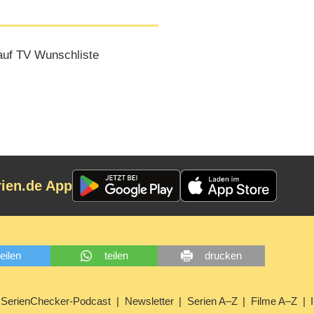
uf TV Wunschliste
rien.de App
teilen
teilen
drucken
SerienChecker-Podcast
Newsletter
Serien A–Z
Filme A–Z