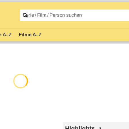
n A–Z
Filme A–Z
Highlights