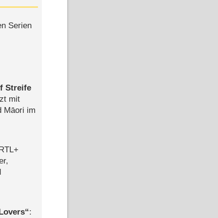
en Serien
 Streife
zt mit
d Māori im
 RTL+
er,
d
Lovers
: