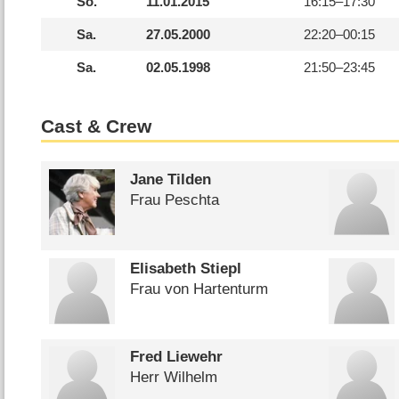
So.
11.01.2015
16:15–
17:30
Sa.
27.05.2000
22:20–
00:15
Sa.
02.05.1998
21:50–
23:45
Cast & Crew
Jane Tilden
Frau Peschta
Elisabeth Stiepl
Frau von Hartenturm
Fred Liewehr
Herr Wilhelm