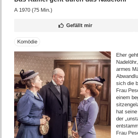
A
1970 (75 Min.)
Komödie
Eher geht
Nadelöhr,
armes Mäd
Abwandlun
sich die 
Frau Pes
einem be
sitzenge
hat seine
der „uns
entstamm
Frau Pes