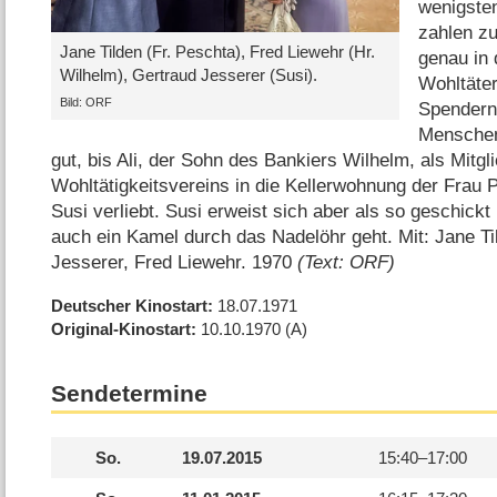
wenigste
zahlen zu
Jane Tilden (Fr. Peschta), Fred Liewehr (Hr.
genau in 
Wilhelm), Gertraud Jesserer (Susi).
Wohltäter
Bild: ORF
Spendern
Menschen
gut, bis Ali, der Sohn des Bankiers Wilhelm, als Mitgl
Wohltätigkeitsvereins in die Kellerwohnung der Frau
Susi verliebt. Susi erweist sich aber als so geschickt
auch ein Kamel durch das Nadelöhr geht. Mit: Jane T
Jesserer, Fred Liewehr. 1970
(Text: ORF)
Deutscher Kinostart
18.07.1971
Original-Kinostart
10.10.1970
(A)
Sendetermine
So.
19.07.2015
15:40–
17:00