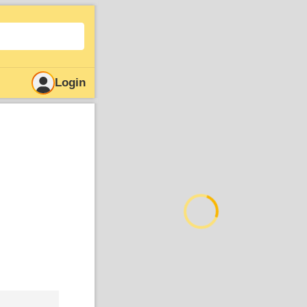
Login