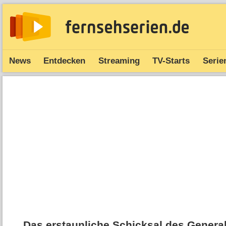
News
Entdecken
Streaming
TV-Starts
Serie
Das erstaunliche Schicksal des Genera