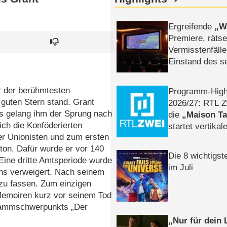
Ergreifende
W
Premiere, rätse
Vermisstenfälle
Einstand des 
Tatort: Münc
Duos
r der berühmtesten
Programm-High
guten Stern stand. Grant
2026/​27: RTL Z
es gelang ihm der Sprung nach
die
Maison T
ich die Konföderierten
startet vertika
er Unionisten und zum ersten
– Tag & Nacht
ton. Dafür wurde er vor 140
Die 8 wichtigst
Eine dritte Amtsperiode wurde
im Juli
ons verweigert. Nach seinem
 zu fassen. Zum einzigen
r Memoiren kurz vor seinem Tod
grammschwerpunkts „Der
Nur für dein