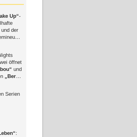
ake Up
-
lhafte
 und der
semineuen
hen
-
lights
wei öffnet
abou
und
len
Berlin
-Ableger
en Serien
 Leben
: