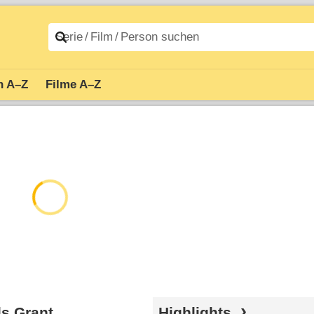
n A–Z
Filme A–Z
ls Grant
Highlights