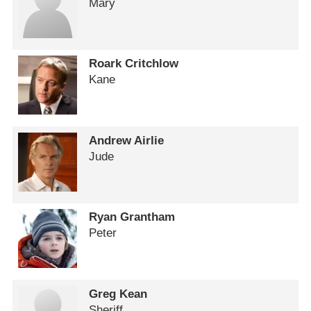
Mary
Roark Critchlow
Kane
Andrew Airlie
Jude
Ryan Grantham
Peter
Greg Kean
Sheriff