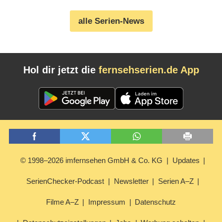
alle Serien-News
Hol dir jetzt die
fernsehserien.de App
© 1998–2026 imfernsehen GmbH & Co. KG
Updates
SerienChecker-Podcast
Newsletter
Serien A–Z
Filme A–Z
Impressum
Datenschutz