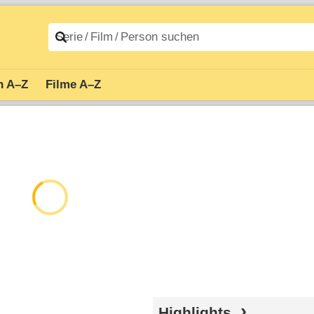
n A–Z
Filme A–Z
Highlights