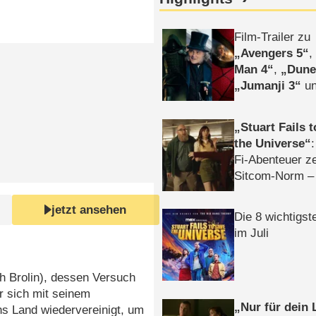
Film-Trailer zu
Avengers 5
Man 4
,
Dune
Jumanji 3
un
Horror
Clayfa
Stuart Fails 
the Universe
Fi-Abenteuer ze
Sitcom-Norm –
jetzt ansehen
Die 8 wichtigst
im Juli
sh Brolin), dessen Versuch
r sich mit seinem
Nur für dein
hs Land wiedervereinigt, um