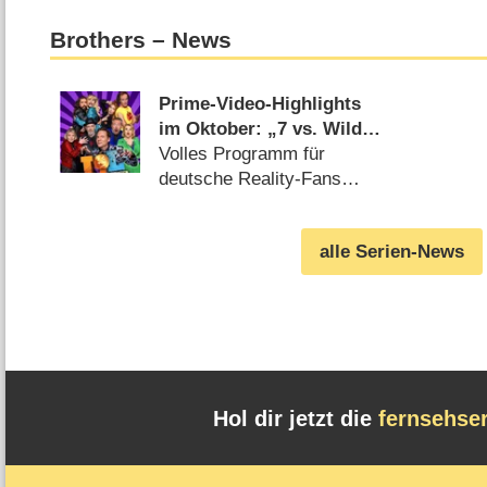
Brothers – News
Prime-Video-Highlights
im Oktober: „7 vs. Wild“,
„LOL Halloween“, „Licht
Volles Programm für
aus“, „Citadel: Diana“
deutsche Reality-Fans
(
25.09.2024
)
alle Serien-News
Hol dir jetzt die
fernsehse