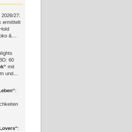
2026/​27:
ermittelt
 Hold
Joko &
Urlaub
lights
BD: 60
ek
mit
mm und
der
 Leben
:
chkeiten
Lovers
: