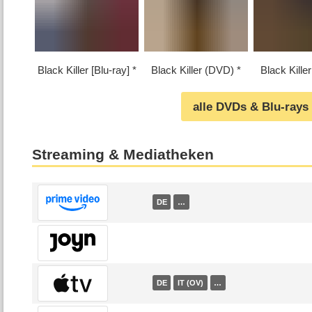
Black Killer [Blu-ray]
Black Killer (DVD)
Black Kille
alle DVDs & Blu-rays
Streaming & Mediatheken
DE
…
DE
IT (OV)
…