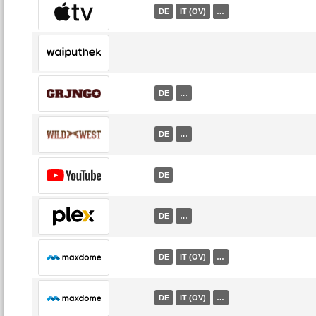
DE
IT (OV)
…
DE
…
DE
…
DE
DE
…
DE
IT (OV)
…
DE
IT (OV)
…