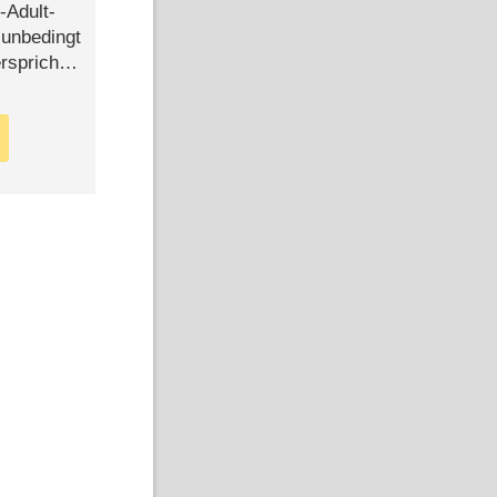
-Adult-
t unbedingt
rspricht –