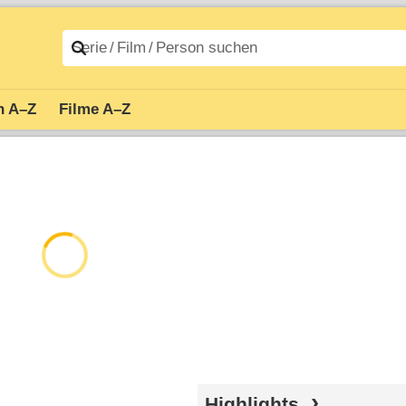
n A–Z
Filme A–Z
Highlights