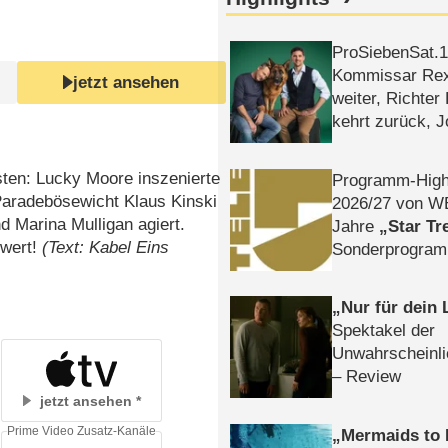
ProSiebenSat.1 
Kommissar Rex 
jetzt ansehen
weiter, Richter
kehrt zurück, 
Klaas machen 
ten: Lucky Moore inszenierte
Programm-High
 Paradebösewicht Klaus Kinski
2026/​27 von W
 Marina Mulligan agiert.
Jahre
Star Tr
swert!
(Text: Kabel Eins
Sonderprogra
Die Helgolän
Nur für dein
Spektakel der
Unwahrscheinli
– Review
jetzt ansehen
Prime Video Zusatz-Kanäle
Mermaids to 