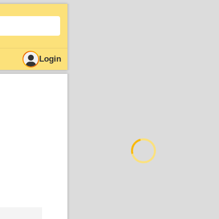
Login