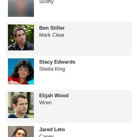
Scotty
Ben Stiller
Mark Clear
Stacy Edwards
Sheila King
Elijah Wood
Wren
Jared Leto
Casey