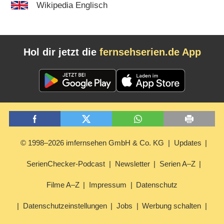
Wikipedia Englisch
Hol dir jetzt die
fernsehserien.de App
© 1998–2026 imfernsehen GmbH & Co. KG
Updates
SerienChecker-Podcast
Newsletter
Serien A–Z
Filme A–Z
Impressum
Datenschutz
Datenschutzeinstellungen
Jobs
Werbung schalten