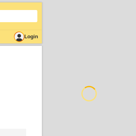
Login