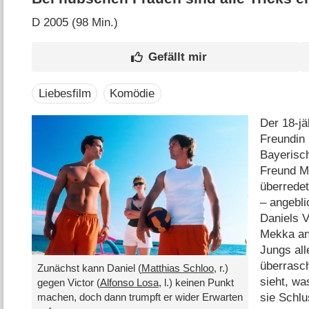
D
2005 (98 Min.)
Liebesfilm
Komödie
Der 18-jä
Freundin 
Bayerisch
Freund Ma
überredet
– angebl
Daniels V
Mekka an
Jungs all
überrasc
Zunächst kann Daniel (
Matthias Schloo
, r.)
sieht, wa
gegen Victor (
Alfonso Losa
, l.) keinen Punkt
sie Schlu
machen, doch dann trumpft er wider Erwarten