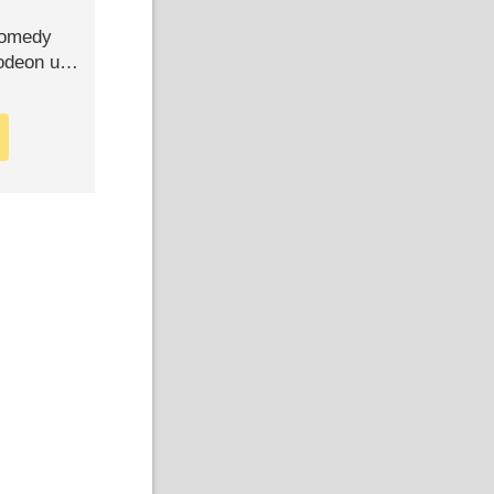
Comedy
lodeon und