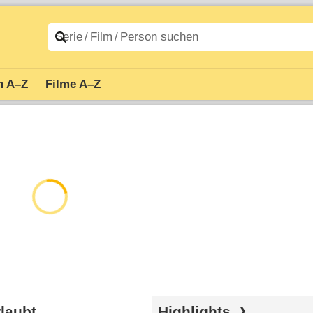
n A–Z
Filme A–Z
rlaubt
Highlights