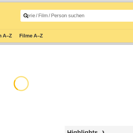
n A–Z
Filme A–Z
Highlights