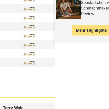
Seestädtchen v
Schmachthake
Review
Mehr Highlights
Terry Wale