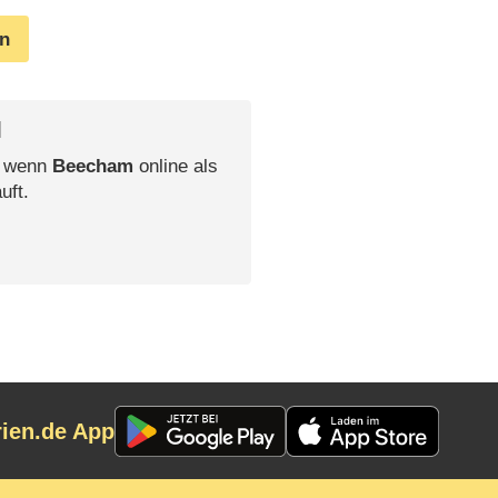
en
l
, wenn
Beecham
online als
uft.
rien.de App