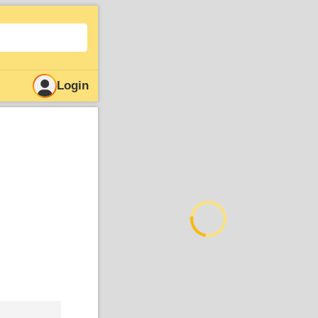
Login