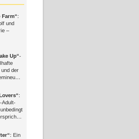
e Farm
:
olf und
rie –
ake Up
-
lhafte
 und der
semineuen
hen
-
Lovers
:
-Adult-
t unbedingt
rspricht –
ter
: Ein