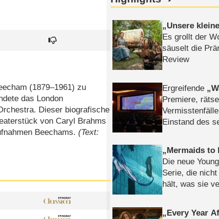
Unsere klein
Es grollt der W
säuselt die Prä
Review
Beecham (1879⁠–⁠1961) zu
Ergreifende
W
ündete das London
Premiere, rätse
rchestra. Dieser biografische
Vermisstenfälle
heaterstück von Caryl Brahms
Einstand des 
 Aufnahmen Beechams.
(Text:
Tatort: Münc
Duos
Mermaids to 
Die neue Young
Serie, die nich
hält, was sie ve
Review
Every Year Af