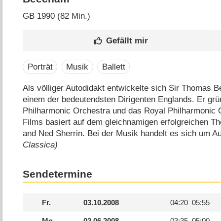
GB
1990 (82 Min.)
Porträt
Musik
Ballett
Als völliger Autodidakt entwickelte sich Sir Thomas 
einem der bedeutendsten Dirigenten Englands. Er gr
Philharmonic Orchestra und das Royal Philharmonic O
Films basiert auf dem gleichnamigen erfolgreichen T
and Ned Sherrin. Bei der Musik handelt es sich um
Classica)
Sendetermine
Fr.
03.10.2008
04:20–
05:55
Mo.
02.06.2008
03:35–
05:00