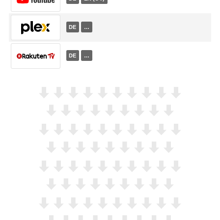
DE
…
DE
…