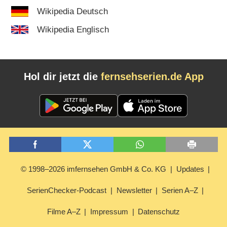
Wikipedia Deutsch
Wikipedia Englisch
Hol dir jetzt die
fernsehserien.de App
© 1998–2026 imfernsehen GmbH & Co. KG
Updates
SerienChecker-Podcast
Newsletter
Serien A–Z
Filme A–Z
Impressum
Datenschutz