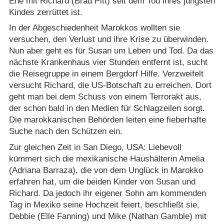
Ehe mit Richard (Brad Pitt) seit dem Tod ihres jüngsten
Kindes zerrüttet ist.
In der Abgeschiedenheit Marokkos wollten sie
versuchen, den Verlust und ihre Krise zu überwinden.
Nun aber geht es für Susan um Leben und Tod. Da das
nächste Krankenhaus vier Stunden entfernt ist, sucht
die Reisegruppe in einem Bergdorf Hilfe. Verzweifelt
versucht Richard, die US-Botschaft zu erreichen. Dort
geht man bei dem Schuss von einem Terrorakt aus,
der schon bald in den Medien für Schlagzeilen sorgt.
Die marokkanischen Behörden leiten eine fieberhafte
Suche nach den Schützen ein.
Zur gleichen Zeit in San Diego, USA: Liebevoll
kümmert sich die mexikanische Haushälterin Amelia
(Adriana Barraza), die von dem Unglück in Marokko
erfahren hat, um die beiden Kinder von Susan und
Richard. Da jedoch ihr eigener Sohn am kommenden
Tag in Mexiko seine Hochzeit feiert, beschließt sie,
Debbie (Elle Fanning) und Mike (Nathan Gamble) mit