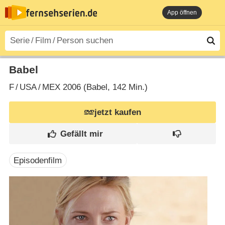
App öffnen
Babel
F
/
USA
/
MEX
2006 (Babel‎, 142 Min.)
jetzt kaufen
Episodenfilm