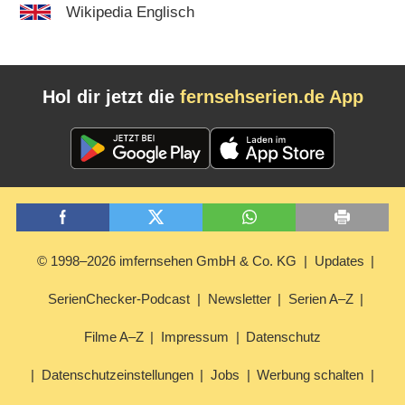
Wikipedia Englisch
Hol dir jetzt die
fernsehserien.de App
© 1998–2026 imfernsehen GmbH & Co. KG
Updates
SerienChecker-Podcast
Newsletter
Serien A–Z
Filme A–Z
Impressum
Datenschutz
Datenschutzeinstellungen
Jobs
Werbung schalten