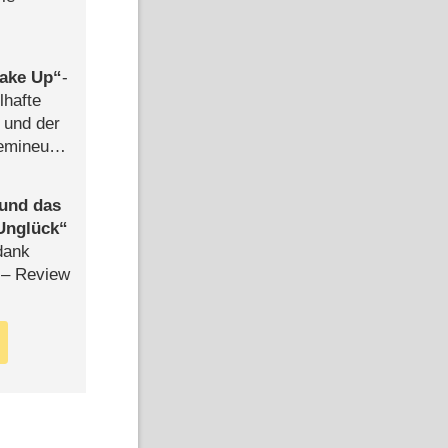
ake Up
-
lhafte
 und der
semineuen
hen
-
 und das
Unglück
dank
– Review