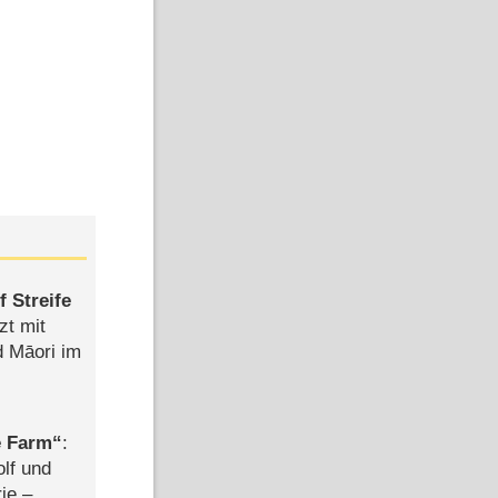
 Streife
zt mit
d Māori im
e Farm
:
olf und
rie –