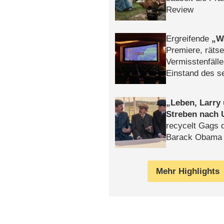
Review
Ergreifende
W
Premiere, rätse
Vermisstenfälle
Einstand des 
Tatort: Münc
Duos
Leben, Larry
Streben nach 
recycelt Gags 
Barack Obama 
Mehr Highlights