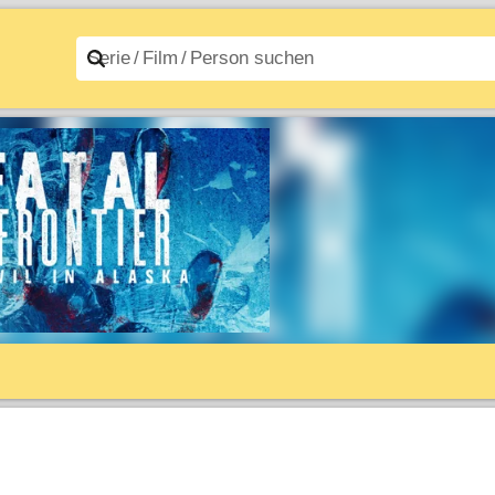
n A–Z
Filme A–Z