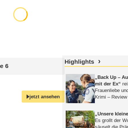
Highlights
ge 6
Back Up – Auf
mit der Ex
rei
Frauenliebe un
jetzt ansehen
Krimi – Review
Unsere klein
Es grollt der W
säuselt die Prä