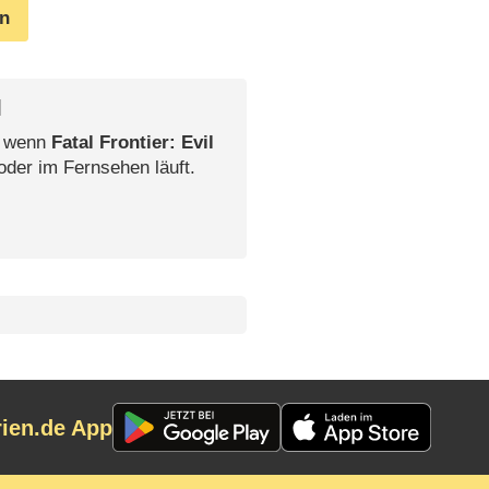
en
l
, wenn
Fatal Frontier: Evil
oder im Fernsehen läuft.
rien.de App