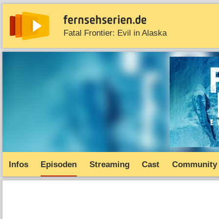
Fatal Frontier: Evil in Alaska
News
Entdecken
Streaming
TV-Starts
Serie
Infos
Episoden
Streaming
Cast
Community