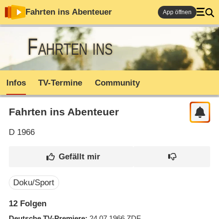
Fahrten ins Abenteuer
App öffnen
Fahrten ins
Abenteuer
Infos
TV-Termine
Community
Fahrten ins Abenteuer
D
1966
Doku/Sport
12
Folgen
Deutsche TV-Premiere
24.07.1966
ZDF