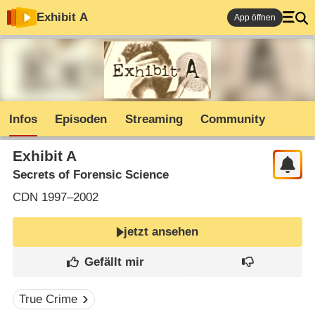
Exhibit A
App öffnen
Infos
Episoden
Streaming
Community
Exhibit A
Secrets of Forensic Science
CDN
1997–2002
jetzt ansehen
True Crime