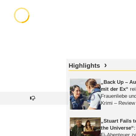
Highlights
Back Up – Auf
mit der Ex
rei
Frauenliebe un
Krimi – Review
Stuart Fails 
the Universe
Fi-Abenteuer ze