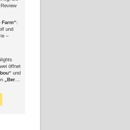
 Review
e Farm
:
olf und
rie –
lights
wei öffnet
abou
und
len
Berlin
-Ableger