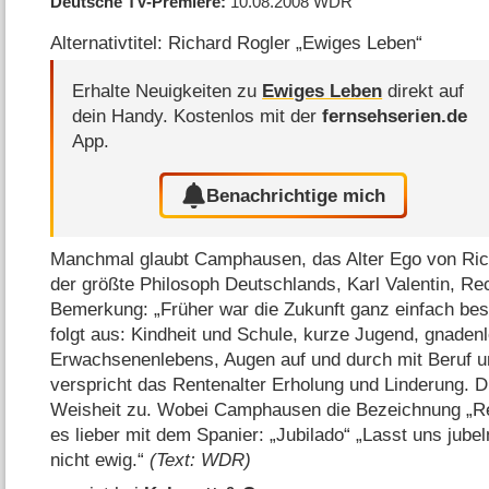
Deutsche TV-Premiere
10.08.2008
WDR
Alternativtitel: Richard Rogler „Ewiges Leben“
Erhalte Neuigkeiten zu
Ewiges Leben
direkt auf
dein Handy.
Kostenlos mit der
fernsehserien.de
App.
Benachrichtige mich
Manchmal glaubt Camphausen, das Alter Ego von Rich
der größte Philosoph Deutschlands, Karl Valentin, Rec
Bemerkung: „Früher war die Zukunft ganz einfach be
folgt aus: Kindheit und Schule, kurze Jugend, gnaden
Erwachsenenlebens, Augen auf und durch mit Beruf u
verspricht das Rentenalter Erholung und Linderung. Di
Weisheit zu. Wobei Camphausen die Bezeichnung „Rentn
es lieber mit dem Spanier: „Jubilado“ „Lasst uns jube
nicht ewig.“
(Text: WDR)