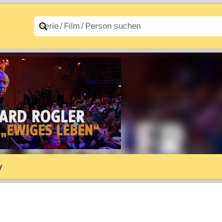
n A–Z
Filme A–Z
y