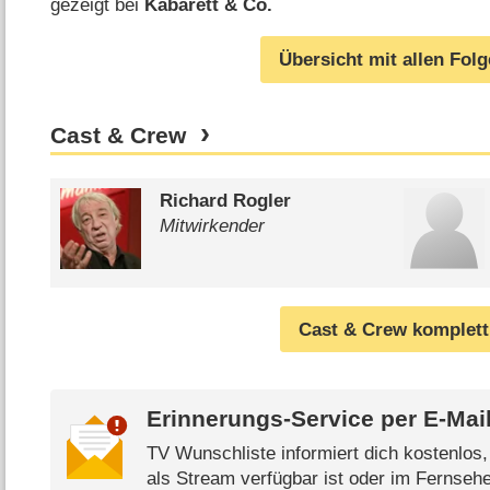
gezeigt bei
Kabarett & Co.
Übersicht mit allen Fol
Cast & Crew
Richard Rogler
Mitwirkender
Cast & Crew komplett
Erinnerungs-Service per
E-Mai
TV Wunschliste informiert dich kostenlos
als Stream verfügbar ist oder im Fernsehe