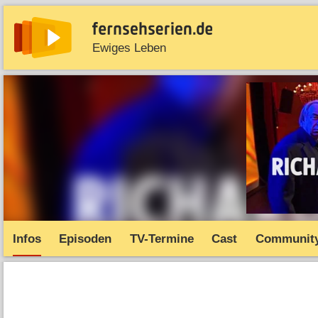
Ewiges Leben
News
Entdecken
Streaming
TV-Starts
Serie
Infos
Episoden
TV-Termine
Cast
Communit