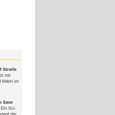
 Streife
zt mit
d Māori im
to Save
: Ein Sci-
rlegt die