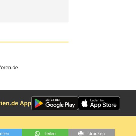
foren.de
rien.de App
teilen
teilen
drucken