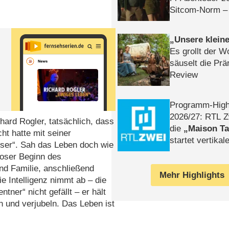
Sitcom-Norm –
Unsere klein
Es grollt der W
säuselt die Prä
Review
Programm-High
2026/​27: RTL Z
ard Rogler, tatsächlich, dass
die
Maison T
ht hatte mit seiner
startet vertika
sser“. Sah das Leben doch wie
– Tag & Nacht
loser Beginn des
nd Familie, anschließend
Mehr Highlights
e Intelligenz nimmt ab – die
er“ nicht gefällt – er hält
ln und verjubeln. Das Leben ist