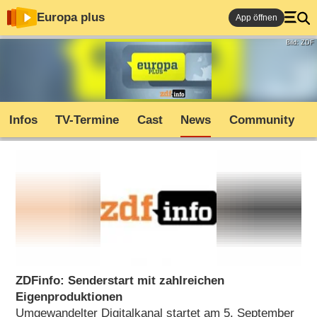
Europa plus
App öffnen
Bild: ZDF
Infos
TV-Termine
Cast
News
Community
ZDFinfo: Senderstart mit zahlreichen
Eigenproduktionen
Umgewandelter Digitalkanal startet am 5. September