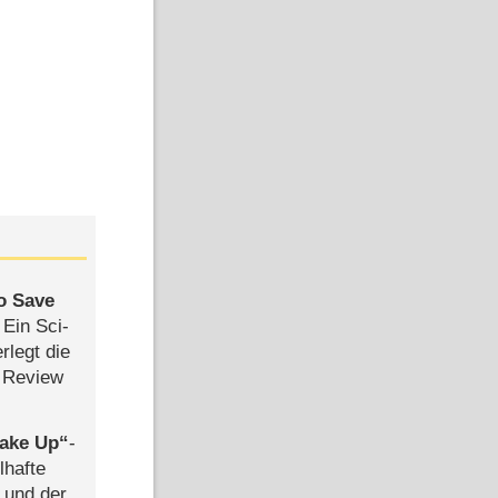
to Save
: Ein Sci-
rlegt die
 Review
ake Up
-
lhafte
 und der