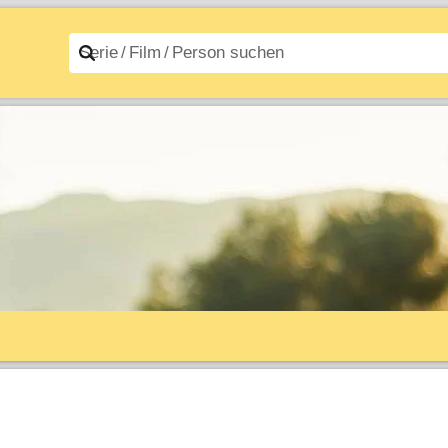
n A–Z
Filme A–Z