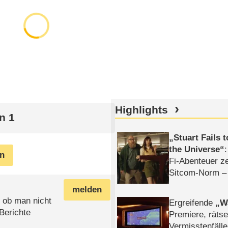
Highlights
n 1
Stuart Fails 
the Universe
en
Fi-Abenteuer ze
Sitcom-Norm –
melden
 ob man nicht
Ergreifende
W
Berichte
Premiere, rätse
Vermisstenfälle