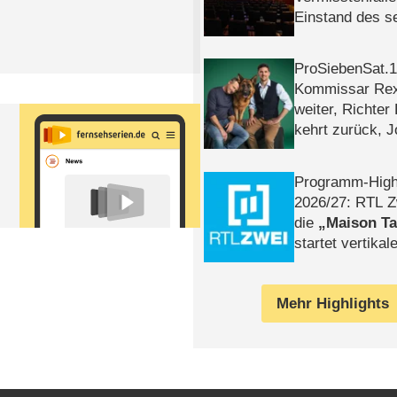
Einstand des 
Tatort: Münc
Duos
ProSiebenSat.1 
Kommissar Rex 
weiter, Richter
kehrt zurück, 
Klaas machen 
Programm-High
2026/​27: RTL Z
die
Maison T
startet vertika
– Tag & Nacht
Mehr Highlights