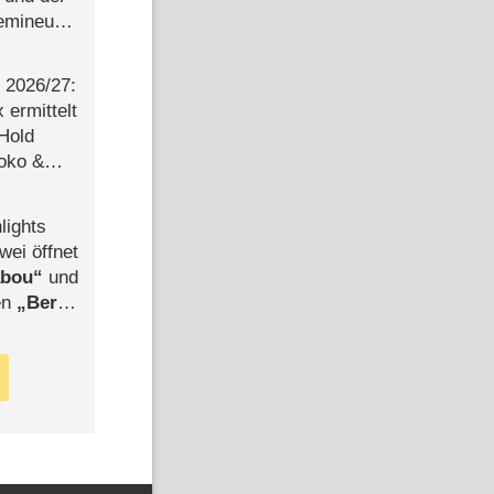
semineuen
hen
-
2026/​27:
ermittelt
 Hold
Joko &
Urlaub
lights
wei öffnet
abou
und
len
Berlin
-Ableger