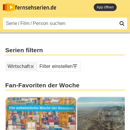
App öffnen
Bild: ZDF und ZDF Digital / iStock janiecbros / iStock gremlin / Sphinx
Bild: WDR/Annika Fußwinkel
Bild: ZDF
Serien filtern
Wirtschaft
Filter einstellen
Fan-Favoriten der Woche
Bild: ZDF (Screenshot)
Bild: 
Die gefährlichsten
Firmen der Welt