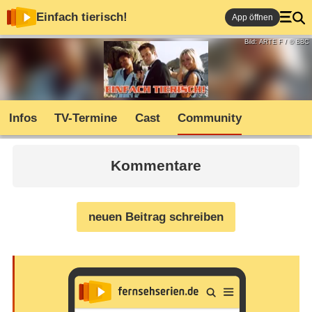
Einfach tierisch!
App öffnen
Bild: ARTE F / © BBC
Infos
TV-Termine
Cast
Community
Kommentare
neuen Beitrag schreiben