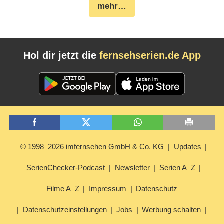
mehr…
Hol dir jetzt die
fernsehserien.de App
© 1998–2026 imfernsehen GmbH & Co. KG
Updates
SerienChecker-Podcast
Newsletter
Serien A–Z
Filme A–Z
Impressum
Datenschutz
Datenschutzeinstellungen
Jobs
Werbung schalten