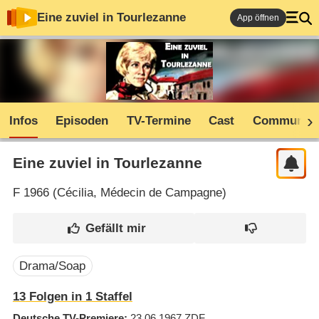
Eine zuviel in Tourlezanne
App öffnen
Infos
Episoden
TV-Termine
Cast
Community
Eine zuviel in Tourlezanne
F
1966 (
Cécilia, Médecin de Campagne
)
Drama/Soap
13
Folgen in
1
Staffel
Deutsche TV-Premiere
23.06.1967
ZDF