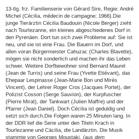
13-tlg. frz. Familienserie von Gérard Sire, Regie: André
Michel (Cécilia, médecin de campagne; 1966).Die
junge Tierärztin Cécilia Baudouin (Nicole Berger) zieht
nach Tourlezanne, ein kleines abgeschiedenes Dorf in
den Pyrenäen. Dort tun sich zwei Probleme auf: Sie ist
neu, und sie ist eine Frau. Die Bauern im Dorf, und
allen voran Bürgermeister Cahuzac (Charles Blavette),
mögen sie nicht sonderlich und machen ihr das Leben
schwer. Weitere Dorfbewohner sind Bernard Maurel
(Jean de Turris) und seine Frau (Yvette Etiévant), das
Ehepaar Lespinasse (Jean-Marie Bon und Mirès
Vincent), der Lehrer Roger Cros (Jacques Portet), der
Polizist Cosson (Serge Sauvion), der Kurpfuscher
(Pierre Mirat), der Tankwart (Julien Maffre) und der
Pfarrer (Jean Daniel). Doch Cécilia ist geduldig und
setzt sich durch.Die Folgen waren 25 Minuten lang. In
der DDR lief die Serie unter den Titeln Krach in
Tourlezanne und Cäcilia, die Landärztin. Die Musik
stammte von Georges Moustaki.
(aus dem