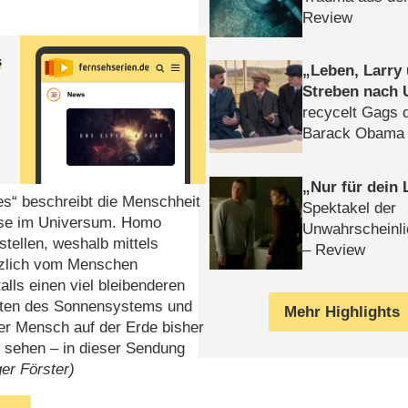
Review
s
Leben, Larry
Streben nach 
recycelt Gags 
Barack Obama 
Nur für dein
s“ beschreibt die Menschheit
Spektakel der
isse im Universum. Homo
Unwahrscheinli
stellen, weshalb mittels
– Review
änzlich vom Menschen
lls einen viel bleibenderen
eiten des Sonnensystems und
Mehr Highlights
der Mensch auf der Erde bisher
u sehen – in dieser Sendung
er Förster)