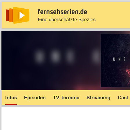
Eine überschätzte Spezies
News
Entdecken
Streaming
TV-Starts
Serie
Infos
Episoden
TV-Termine
Streaming
Cast