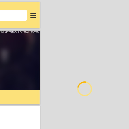
Login
Bild: arte/Duck Factory/Lumento