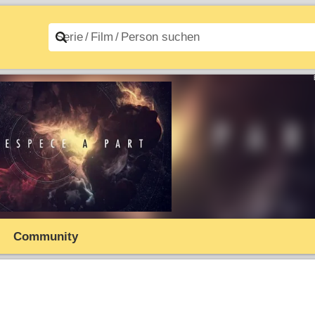
n A–Z
Filme A–Z
Community