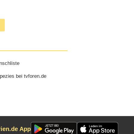
schliste
ezies bei tvforen.de
rien.de App