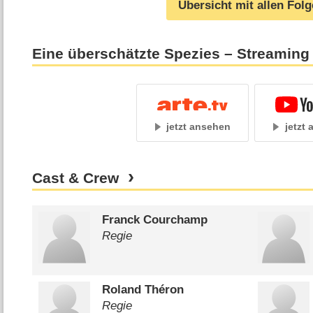
Übersicht mit allen Fol
Eine überschätzte Spezies – Streaming
jetzt ansehen
jetzt
Cast & Crew
Franck Courchamp
Regie
Roland Théron
Regie