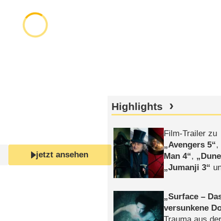
Highlights
Film-Trailer zu
Avengers 5
jetzt ansehen
Man 4
,
Dune
Jumanji 3
un
Horror
Clayfa
Surface – Da
versunkene Do
Trauma aus der