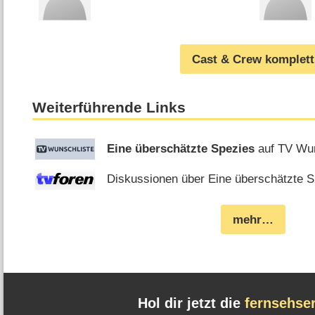
Cast & Crew komplett
Weiterführende Links
Eine überschätzte Spezies
auf TV Wun
Diskussionen über Eine überschätzte Sp
mehr…
Hol dir jetzt die
fernsehse