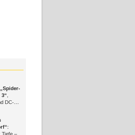
,
Spider-
 3
,
d DC-
ce
s
rf
:
 Tiefe –