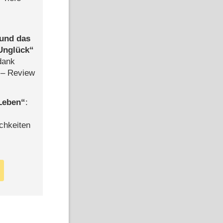
 und das
Unglück
dank
– Review
 Leben
:
chkeiten