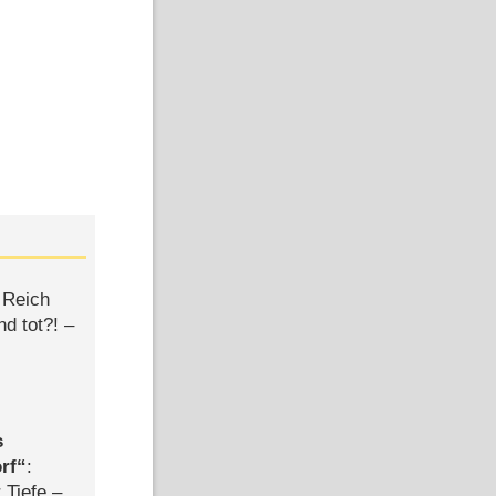
 Reich
d tot?! –
s
rf
:
 Tiefe –