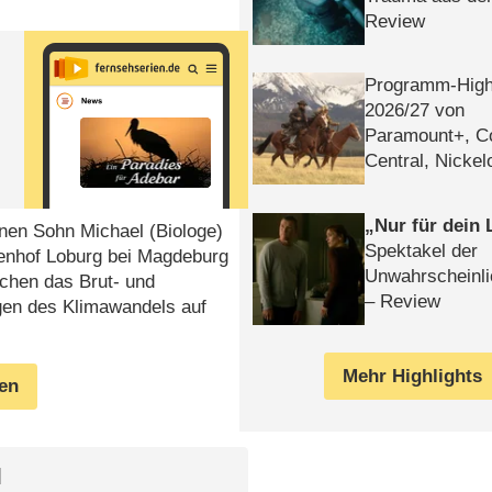
Review
Programm-High
2026/​27 von
Paramount+, 
Central, Nicke
WELT
Nur für dein
nen Sohn Michael (Biologe)
Spektakel der
henhof Loburg bei Magdeburg
Unwahrscheinli
schen das Brut- und
– Review
gen des Klimawandels auf
Mehr Highlights
gen
l