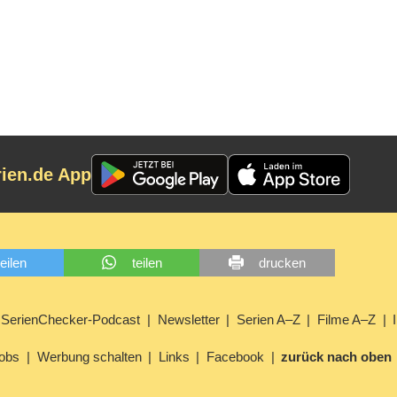
rien.de App
teilen
teilen
drucken
SerienChecker-Podcast
Newsletter
Serien A–Z
Filme A–Z
obs
Werbung schalten
Links
Facebook
zurück nach oben