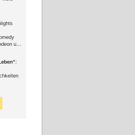
lights
Comedy
lodeon und
 Leben
:
chkeiten