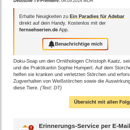
Deutsche TV-Premiere
04.09.2014
MDR
Erhalte Neuigkeiten zu
Ein Paradies für Adebar
direkt auf dein Handy.
Kostenlos mit der
fernsehserien.de
App.
Benachrichtige mich
Doku-Soap um den Ornithologen Christoph Kaatz, sei
und die Praktikantin Sophie Humpert. Auf dem Storc
helfen sie kranken und verletzten Störchen und erfor
Zugverhalten von Weißstörchen sowie die Auswirkun
diese Tiere.
(Text: DT)
Übersicht mit allen Fol
Erinnerungs-Service per
E-Mai