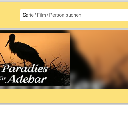
n A–Z
Filme A–Z