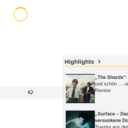
Highlights
The Shards
:
und schön … un
Review
Surface – Da
versunkene Do
Trauma aus der