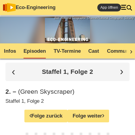
Eco-Engineering
App öffnen
Bild: National Geographic Channel/National Geographic Society
Infos
Episoden
TV-Termine
Cast
Community
Staffel 1, Folge 2
2
.
–
(Green Skyscraper)
Staffel 1, Folge 2
Folge zurück
Folge weiter