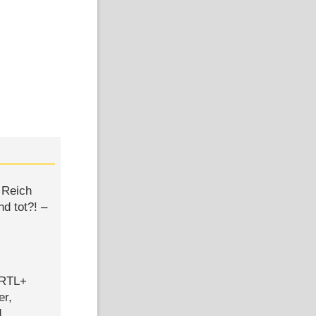
 Reich
d tot?! –
 RTL+
er,
d