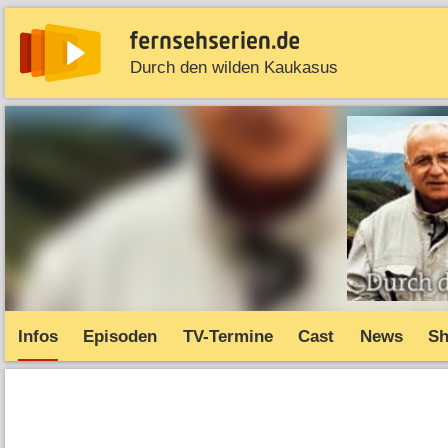
Durch den wilden Kaukasus
News
Entdecken
Streaming
TV-Starts
Serie
Infos
Episoden
TV-Termine
Cast
News
S