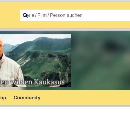
n A–Z
Filme A–Z
hop
Community