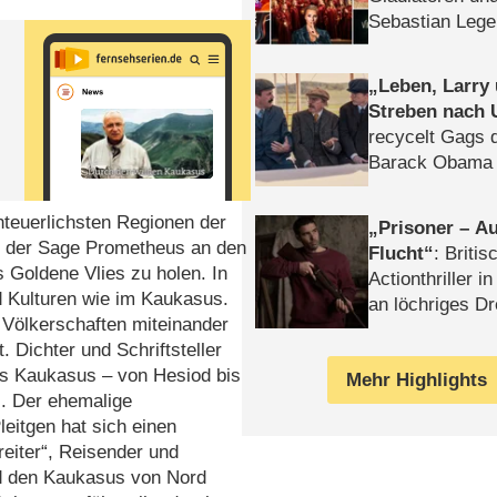
Sebastian Lege
Leben, Larry
Streben nach 
recycelt Gags 
Barack Obama 
nteuerlichsten Regionen der
Prisoner – Au
ch der Sage Prometheus an den
Flucht
: Britis
s Goldene Vlies zu holen. In
Actionthriller i
d Kulturen wie im Kaukasus.
an löchriges D
n Völkerschaften miteinander
gekettet – Rev
. Dichter und Schriftsteller
des Kaukasus – von Hesiod bis
Mehr Highlights
. Der ehemalige
eitgen hat sich einen
reiter“, Reisender und
nd den Kaukasus von Nord