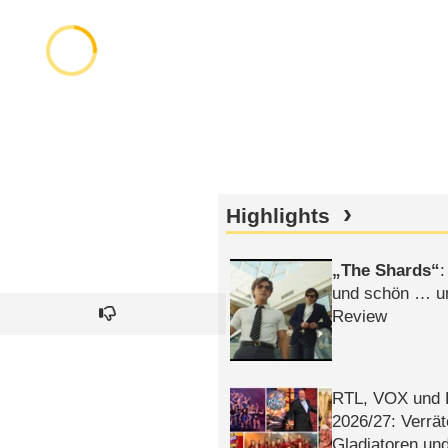
Highlights
The Shards
:
und schön … un
Review
RTL, VOX und
2026/​27: Verrät
Gladiatoren un