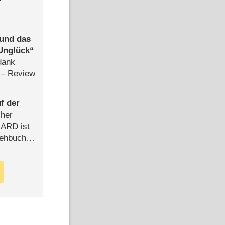
 und das
Unglück
dank
– Review
f der
cher
n ARD ist
rehbuch
iew