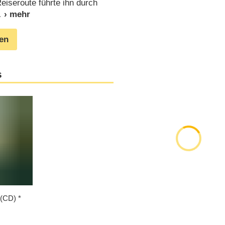
iseroute führte ihn durch
gen
s
 (CD)