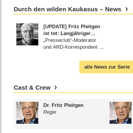
Durch den wilden Kaukasus – News
[UPDATE] Fritz Pleitgen
ist tot: Langjähriger
WDR-Intendant wurde 84
„Presseclub“-Moderator
Jahre alt
und ARD-Korrespondent in
Ost und West (
16.09.2022
)
alle News zur Serie
Cast & Crew
Dr. Fritz Pleitgen
Regie