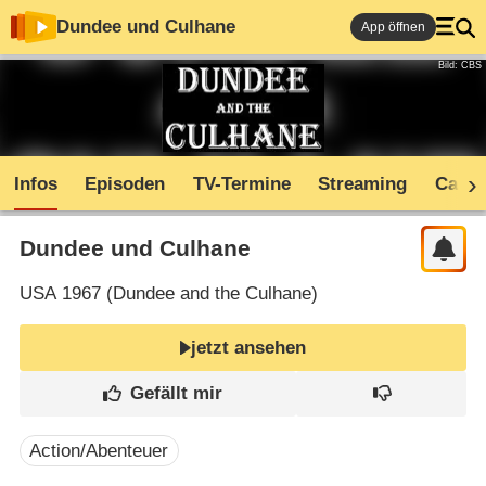
Dundee und Culhane
App öffnen
Bild: CBS
Infos
Episoden
TV-Termine
Streaming
Cast
Dundee und Culhane
USA
1967 (
Dundee and the Culhane
)
jetzt ansehen
Action/Abenteuer