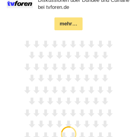
Diskussionen über Dundee und Culhane
bei tvforen.de
mehr…