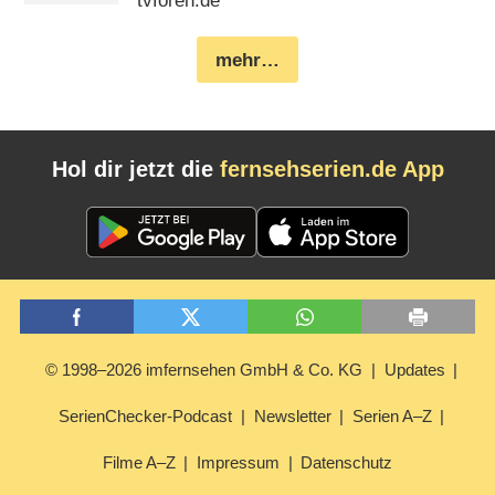
tvforen.de
mehr…
Hol dir jetzt die
fernsehserien.de App
© 1998–2026 imfernsehen GmbH & Co. KG
Updates
SerienChecker-Podcast
Newsletter
Serien A–Z
Filme A–Z
Impressum
Datenschutz