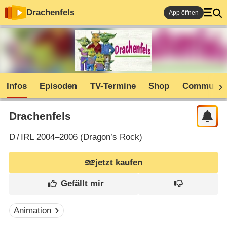
Drachenfels
App öffnen
Infos
Episoden
TV-Termine
Shop
Communit
Drachenfels
D
/
IRL
2004–2006 (
Dragon’s Rock
)
jetzt kaufen
Animation