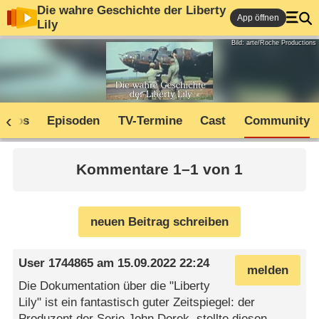
Die wahre Geschichte der Liberty
App öffnen
Lily
Bild: arte/Roche Productions
Infos
Episoden
TV-Termine
Cast
Community
Kommentare 1–1 von 1
neuen Beitrag schreiben
User 1744865
am
15.09.2022 22:24
melden
Die Dokumentation über die "Liberty
Lily" ist ein fantastisch guter Zeitspiegel: der
Produzent der Serie John Derek, stellte diesen