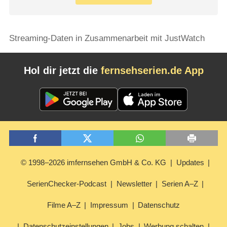
Streaming-Daten in Zusammenarbeit mit JustWatch
Hol dir jetzt die
fernsehserien.de App
© 1998–2026 imfernsehen GmbH & Co. KG
Updates
SerienChecker-Podcast
Newsletter
Serien A–Z
Filme A–Z
Impressum
Datenschutz
Datenschutzeinstellungen
Jobs
Werbung schalten