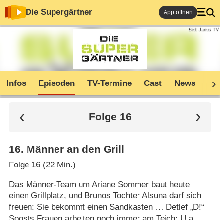
Die Supergärtner
App öffnen
Bild: Janus TV
Infos
Episoden
TV-Termine
Cast
News
Co
Folge 16
16
.
Männer an den Grill
Folge 16 (22 Min.)
Das Männer-Team um Ariane Sommer baut heute
einen Grillplatz, und Brunos Tochter Alsuna darf sich
freuen: Sie bekommt einen Sandkasten … Detlef „D!“
Soosts Frauen arbeiten noch immer am Teich: U.a.