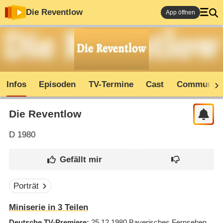
Die Reventlow
App öffnen
Infos
Episoden
TV-Termine
Cast
Community
Die Reventlow
D
1980
Porträt
Miniserie in 3 Teilen
Deutsche TV-Premiere
25.12.1980
Bayerisches Fernsehen