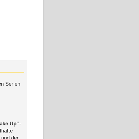
en Serien
ake Up
-
lhafte
 und der