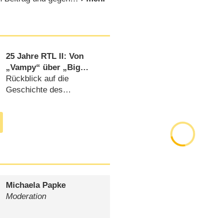
25 Jahre RTL II: Von
„Vampy“ über „Big
Brother“ bis „Naked
Rückblick auf die
Attraction“
Geschichte des
kontroversen Senders
(
06.03.2018
)
Michaela Papke
Moderation