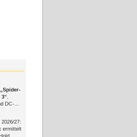
,
Spider-
 3
,
d DC-
ce
2026/​27:
ermittelt
 Hold