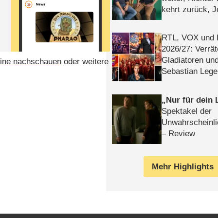
kehrt zurück, 
Klaas machen 
RTL, VOX und
2026/​27: Verrät
Gladiatoren un
ine nachschauen
oder weitere
Sebastian Lege
Nur für dein
Spektakel der
Unwahrscheinli
– Review
Mehr Highlights