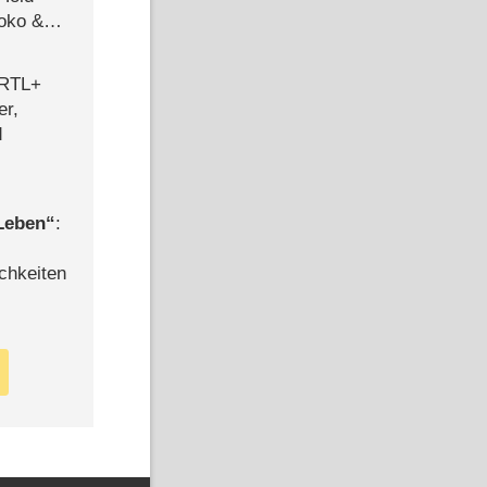
Joko &
Urlaub
 RTL+
er,
d
 Leben
:
chkeiten