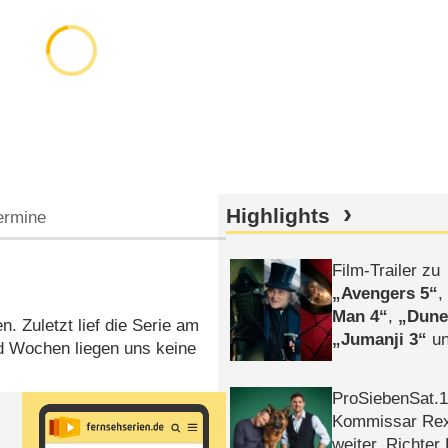
Highlights
ermine
Film-Trailer zu
Avengers 5
Man 4
,
Dune
n. Zuletzt lief die Serie am
Jumanji 3
un
d Wochen liegen uns keine
Horror
Clayfa
ProSiebenSat.1 
Kommissar Rex 
weiter, Richter