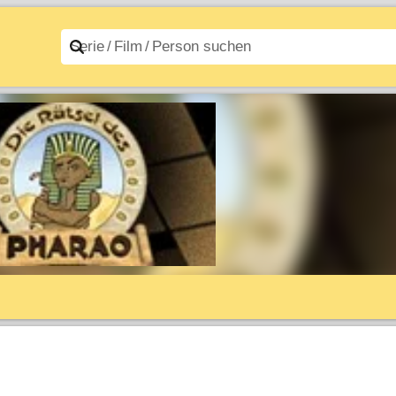
n A–Z
Filme A–Z