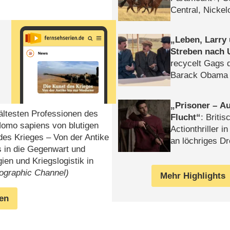
Central, Nicke
WELT
Leben, Larry
Streben nach 
recycelt Gags 
Barack Obama 
Prisoner – Au
ältesten Professionen des
Flucht
: Britis
Homo sapiens von blutigen
Actionthriller i
des Krieges – Von der Antike
an löchriges D
s in die Gegenwart und
gekettet – Rev
ien und Kriegslogistik in
eographic Channel)
Mehr Highlights
gen