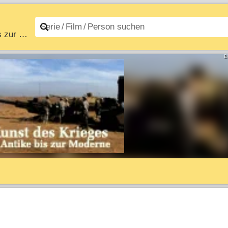
Die Kunst des Krieges – Von der Antike bis zur Moderne
n A–Z
Filme A–Z
B