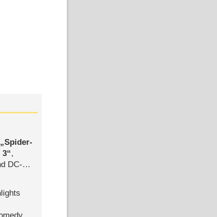
,
Spider-
 3
,
d DC-
ce
lights
Comedy