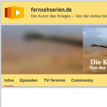
News
Entdecken
Streaming
TV-Starts
Serie
Infos
Episoden
TV-Termine
Community