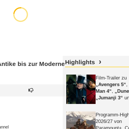
Highlights
Antike bis zur Moderne
Film-Trailer zu
Avengers 5
Man 4
,
Dune
Jumanji 3
un
Horror
Clayfa
Programm-High
2026/​27 von
annel
Paramount+, 