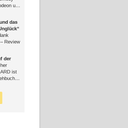
lodeon und
 und das
Unglück
dank
– Review
f der
cher
n ARD ist
rehbuch
iew