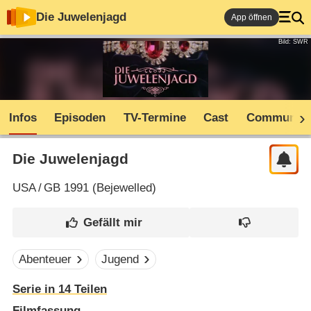
Die Juwelenjagd
App öffnen
Bild: SWR
Infos
Episoden
TV-Termine
Cast
Community
Die Juwelenjagd
USA
/
GB
1991 (
Bejewelled
)
Abenteuer
Jugend
Serie in 14 Teilen
Filmfassung