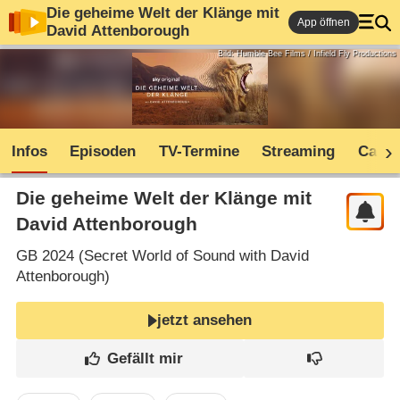
Die geheime Welt der Klänge mit
App öffnen
David Attenborough
Bild: Humble Bee Films / Infield Fly Productions
Infos
Episoden
TV-Termine
Streaming
Cast
Die geheime Welt der Klänge mit
David Attenborough
GB
2024 (
Secret World of Sound with David
Attenborough
)
jetzt ansehen