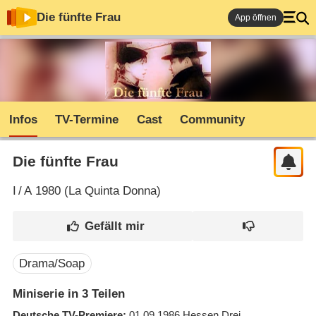
Die fünfte Frau
App öffnen
Infos
TV-Termine
Cast
Community
Die fünfte Frau
I
/
A
1980 (
La Quinta Donna
)
Drama/Soap
Miniserie in 3 Teilen
Deutsche TV-Premiere
01.09.1986
Hessen Drei