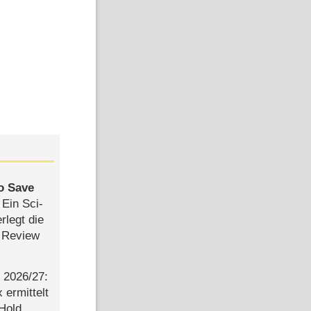
to Save
: Ein Sci-
rlegt die
 Review
2026/​27:
ermittelt
 Hold