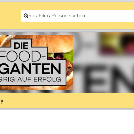
n A–Z
Filme A–Z
ty