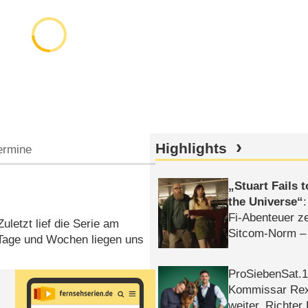
Highlights
ermine
Stuart Fails 
the Universe
Fi-Abenteuer ze
uletzt lief die Serie am
Sitcom-Norm –
 Tage und Wochen liegen uns
ProSiebenSat.1 
Kommissar Rex 
weiter, Richter