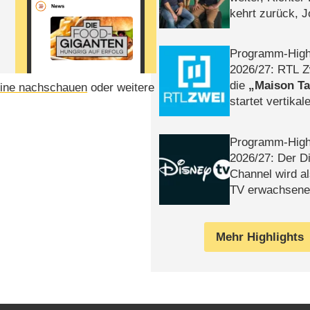
kehrt zurück, 
Klaas machen 
Programm-High
2026/​27: RTL Z
die
Maison T
ine nachschauen
oder weitere
startet vertika
– Tag & Nacht
Programm-High
2026/​27: Der D
Channel wird a
TV erwachsene
Mehr Highlights