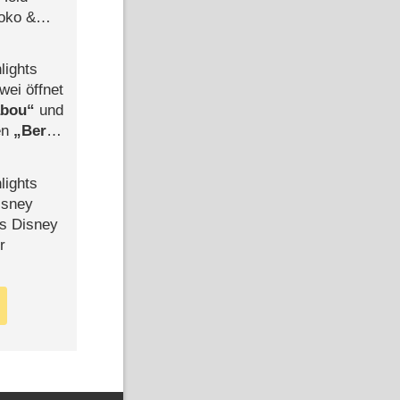
Joko &
Urlaub
lights
wei öffnet
abou
und
len
Berlin
-Ableger
lights
isney
ls Disney
r