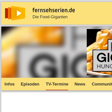
Die Food-Giganten
News
Entdecken
Streaming
TV-Starts
Serie
Infos
Episoden
TV-Termine
News
Communi