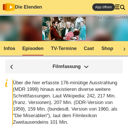
Die Elenden
App öffnen
Bild: Pathé/Serena/DEFA
Infos
Episoden
TV-Termine
Cast
Shop
Co
Filmfassung
Über die hier erfasste 176-minütige Ausstrahlung
(MDR 1999) hinaus existieren diverse weitere
Schnittfassungen. Laut Wikipedia: 242, 217 Min.
(franz. Versionen), 207 Min. (DDR-Version von
1959), 159 Min. (bundesdt. Version von 1960, als
"Die Miserablen"), laut dem Filmlexikon
Zweitausendeins 101 Min.