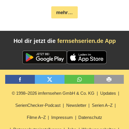
mehr…
Hol dir jetzt die
fernsehserien.de App
© 1998–2026 imfernsehen GmbH & Co. KG
Updates
SerienChecker-Podcast
Newsletter
Serien A–Z
Filme A–Z
Impressum
Datenschutz