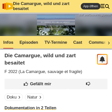
Die Camargue, wild und zart
App öffnen
besaitet
Bild: arte/Gedeon Programmes
Infos
Episoden
TV-Termine
Cast
Community
Die Camargue, wild und zart
besaitet
F
2022 (
La Camargue, sauvage et fragile
)
Doku
Natur
Dokumentation in 2 Teilen