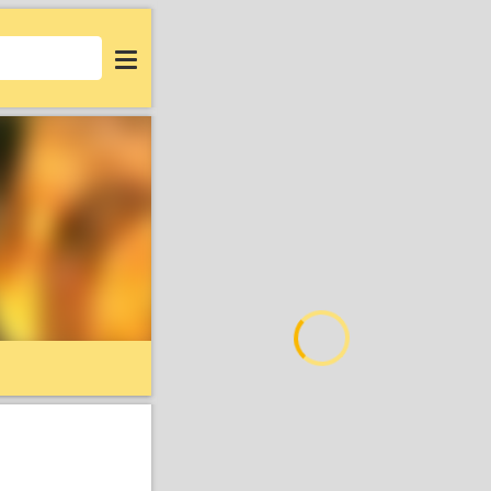
Login