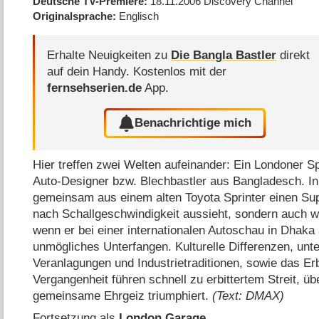
Deutsche TV-Premiere
18.11.2006
Discovery Channel
Originalsprache
Englisch
Erhalte Neuigkeiten zu
Die Bangla Bastler
direkt
auf dein Handy.
Kostenlos mit der
fernsehserien.de
App.
Benachrichtige mich
Hier treffen zwei Welten aufeinander: Ein Londoner 
Auto-Designer bzw. Blechbastler aus Bangladesch. In
gemeinsam aus einem alten Toyota Sprinter einen Sup
nach Schallgeschwindigkeit aussieht, sondern auch w
wenn er bei einer internationalen Autoschau in Dhaka 
unmögliches Unterfangen. Kulturelle Differenzen, unte
Veranlagungen und Industrietraditionen, sowie das Er
Vergangenheit führen schnell zu erbittertem Streit, ü
gemeinsame Ehrgeiz triumphiert.
(Text: DMAX)
Fortsetzung als
London Garage