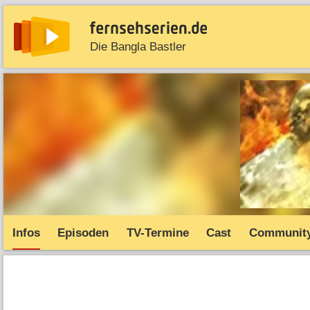
Die Bangla Bastler
News
Entdecken
Streaming
TV-Starts
Serie
Infos
Episoden
TV-Termine
Cast
Communit