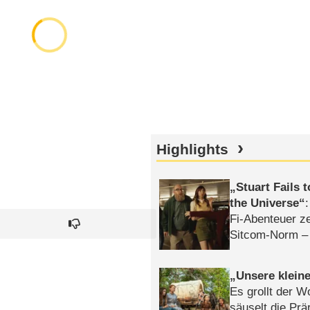
Highlights
Stuart Fails 
the Universe
Fi-Abenteuer ze
Sitcom-Norm –
Unsere klein
Es grollt der W
säuselt die Prä