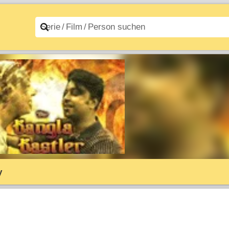
n A–Z
Filme A–Z
y