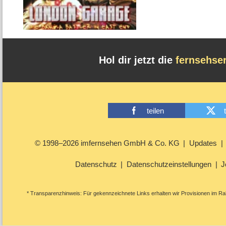
Hol dir jetzt die
fernsehse
teilen
© 1998–2026 imfernsehen GmbH & Co. KG
Updates
Datenschutz
Datenschutzeinstellungen
J
* Transparenzhinweis: Für gekennzeichnete Links erhalten wir Provisionen im Rah