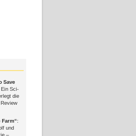
to Save
: Ein Sci-
rlegt die
 Review
e Farm
:
olf und
rie –