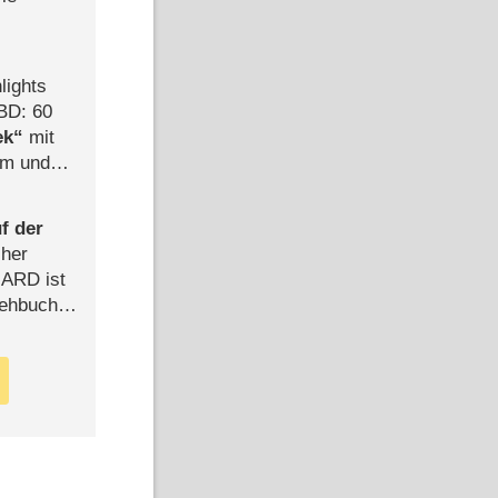
lights
BD: 60
ek
mit
mm und
der
f der
cher
n ARD ist
rehbuch
iew