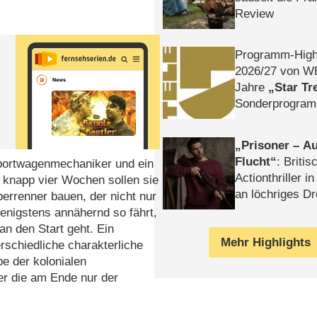
Review
Programm-High
2026/​27 von W
Jahre
Star Tr
Sonderprogra
Die Helgolän
Prisoner – Au
Flucht
: Britis
Sportwagenmechaniker und ein
Actionthriller i
 knapp vier Wochen sollen sie
an löchriges D
errenner bauen, der nicht nur
gekettet – Rev
enigstens annähernd so fährt,
an den Start geht. Ein
Mehr Highlights
rschiedliche charakterliche
be der kolonialen
ber die am Ende nur der