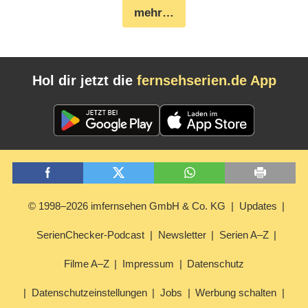
mehr…
Hol dir jetzt die
fernsehserien.de App
© 1998–2026 imfernsehen GmbH & Co. KG
Updates
SerienChecker-Podcast
Newsletter
Serien A–Z
Filme A–Z
Impressum
Datenschutz
Datenschutzeinstellungen
Jobs
Werbung schalten