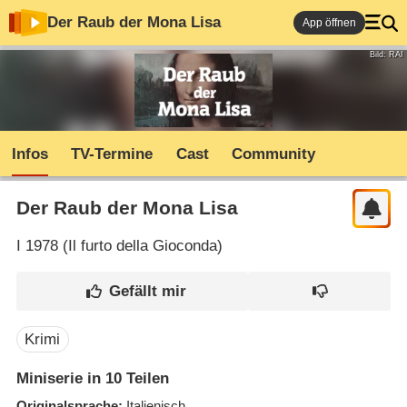
Der Raub der Mona Lisa
App öffnen
Bild: RAI
Infos
TV-Termine
Cast
Community
Der Raub der Mona Lisa
I
1978 (
Il furto della Gioconda
)
Krimi
Miniserie in 10 Teilen
Originalsprache
Italienisch